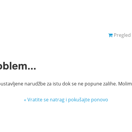
Pregled 
oblem...
ustavljene narudžbe za istu dok se ne popune zalihe. Molimo,
« Vratite se natrag i pokušajte ponovo